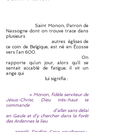
Saint Monon, Patron de
Nassogne dont on trouve trace dans
plusieurs
autres églises de
ce coin de Belgique, est né en Écosse
vers l’an 600.
On
rapporte qu’un jour, alors qu’il se
sentait accablé de fatigue, il vit un
ange qui
lui signifia :
« Monon, fidèle serviteur de
Jésus-Christ, Dieu très-haut te
commande
d’aller sans délai
en Gaule et d’y chercher dans la forêt
des Ardennes le lieu
appelé Frydier -
-,
Freyr actuellement