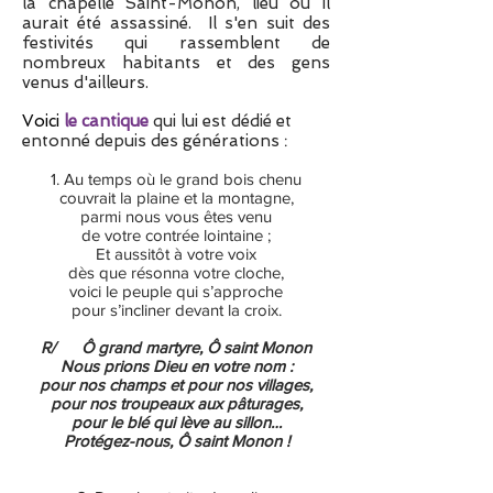
la chapelle Saint-Monon, lieu où il
aurait été assassiné. Il s'en suit des
festivités qui rassemblent de
nombreux habitants et des gens
venus d'ailleurs.
Voici
le cantique
qui lui est dédié et
entonné depuis des générations
:
Au temps où le grand bois chenu
couvrait la plaine et la montagne,
parmi nous vous êtes venu
de votre contrée lointaine ;
Et aussitôt à votre voix
dès que résonna votre cloche,
voici le peuple qui s’approche
pour s’incliner devant la croix.
R/ Ô grand martyre, Ô saint Monon
Nous prions Dieu en votre nom :
pour nos champs et pour nos villages,
pour nos troupeaux aux pâturages,
pour le blé qui lève au sillon…
Protégez-nous, Ô saint Monon !