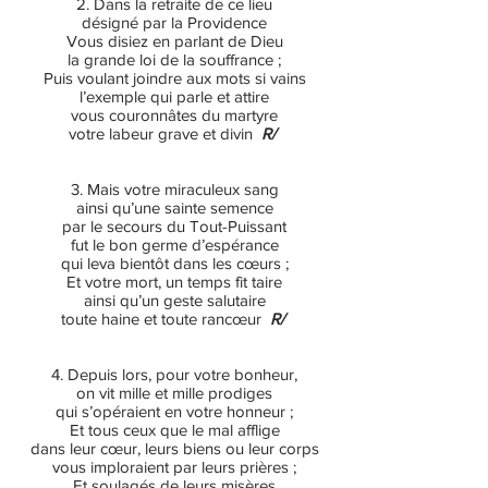
2. Dans la retraite de ce lieu
désigné par la Providence
Vous disiez en parlant de Dieu
la grande loi de la souffrance ;
Puis voulant joindre aux mots si vains
l’exemple qui parle et attire
vous couronnâtes du martyre
votre labeur grave et divin
R/
3. Mais votre miraculeux sang
ainsi qu’une sainte semence
par le secours du Tout-Puissant
fut le bon germe d’espérance
qui leva bientôt dans les cœurs ;
Et votre mort, un temps fit taire
ainsi qu’un geste salutaire
toute haine et toute rancœur
R/
4. Depuis lors, pour votre bonheur,
on vit mille et mille prodiges
qui s’opéraient en votre honneur ;
Et tous ceux que le mal afflige
dans leur cœur, leurs biens ou leur corps
vous imploraient par leurs prières ;
Et soulagés de leurs misères