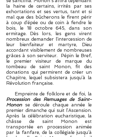
se sanctifia. Monon s’attira cependant
la haine de certains, irrités par ses
exhortations et ses vertus, tant et si
mal que des bûcherons le firent périr
à coup d’épée ou de coin à fendre le
bois, le 18 octobre 645, dans son
ermitage. Dès lors, les gens virent
nombreux demander l’intercession de
leur bienfaiteur et martyre, Dieu
accordant visiblement de nombreuses
grâces à son serviteur. Pépin le Bref,
le premier visiteur de marque du
tombeau de saint Monon, fit des
donations qui permirent de créer un
Chapitre, lequel subsistera jusqu’à la
Révolution française.
Empreinte de folklore et de foi, la
Procession des Remuages de Saint-
Monon
se déroule chaque année le
premier dimanche qui suit l’Ascension.
Après la célébration eucharistique, la
châsse de saint Monon est
transportée en procession animée
par la fanfare, de la collégiale jusqu’à