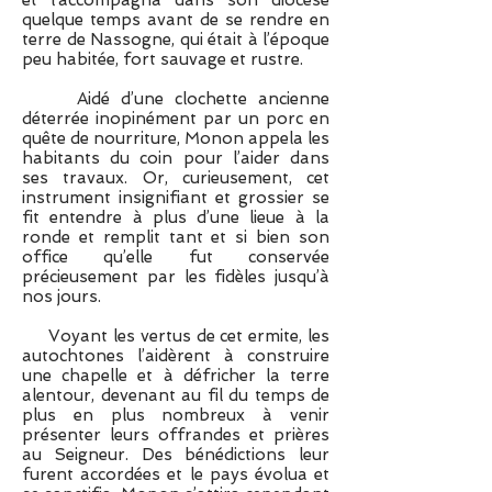
et l’accompagna dans son diocèse
quelque temps avant de se rendre en
terre de Nassogne, qui était à l’époque
peu habitée, fort sauvage et rustre.
Aidé d’une clochette ancienne
déterrée inopinément par un porc en
quête de nourriture, Monon appela les
habitants du coin pour l’aider dans
ses travaux. Or, curieusement, cet
instrument insignifiant et grossier se
fit entendre à plus d’une lieue à la
ronde et remplit tant et si bien son
office qu’elle fut conservée
précieusement par les fidèles jusqu’à
nos jours.
Voyant les vertus de cet ermite, les
autochtones l’aidèrent à construire
une chapelle et à défricher la terre
alentour, devenant au fil du temps de
plus en plus nombreux à venir
présenter leurs offrandes et prières
au Seigneur. Des bénédictions leur
furent accordées et le pays évolua et