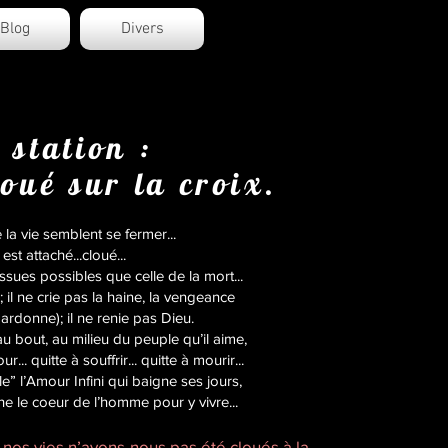
Blog
Divers
station :
e
loué sur la croix.
la vie semblent se fermer...
est attaché...cloué...
 issues possibles que celle de la mort...
il ne crie pas la haine, la vengeance
 pardonne); il ne renie pas Dieu.
’au bout, au milieu du peuple qu’il aime,
.. quitte à souffrir... quitte à mourir...
rle” l’Amour Infini qui baigne ses jours,
che le coeur de l’homme pour y vivre...
nos vies n’avons-nous pas été cloués à la