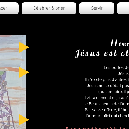
cer
Célébrer & prier
Servir
11
èm
Jésus est c
Les portes de 
Jésus 
Il n’existe plus d’autres
Jésus ne se débat pas; 
(au contraire, il
Il vit seulement et jusqu
le Beau chemin de l’Amour.
Par sa vie offerte, il “hu
l’Amour Infini qui cher
Et nous combien de fois dans 