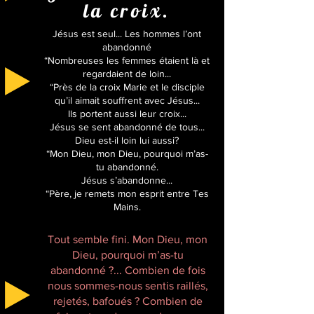
la croix.
Jésus est seul... Les hommes l’ont
abandonné
“Nombreuses les femmes étaient là et
regardaient de loin...
“Près de la croix Marie et le disciple
qu’il aimait souffrent avec Jésus...
Ils portent aussi leur croix...
Jésus se sent abandonné de tous...
Dieu est-il loin lui aussi?
“Mon Dieu, mon Dieu, pourquoi m’as-
tu abandonné.
Jésus s’abandonne...
“Père, je remets mon esprit entre Tes
Mains.
Tout semble fini. Mon Dieu, mon
Dieu, pourquoi m’as-tu
abandonné ?... Combien de fois
nous sommes-nous sentis raillés,
rejetés, bafoués ? Combien de