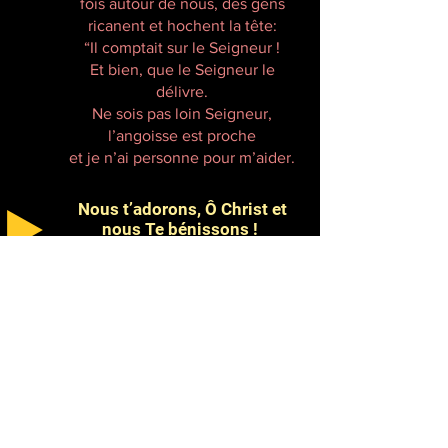
fois autour de nous, des gens
ricanent et hochent la tête:
“Il comptait sur le Seigneur !
Et bien, que le Seigneur le
délivre.
Ne sois pas loin Seigneur,
l’angoisse est proche
et je n’ai personne pour m’aider.
Nous t’adorons, Ô Christ et
nous Te bénissons !
Par ta sainte Croix, Tu as
racheté le monde.
13ème Station