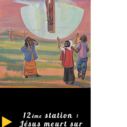
12
station :
ème
Jésus meurt sur