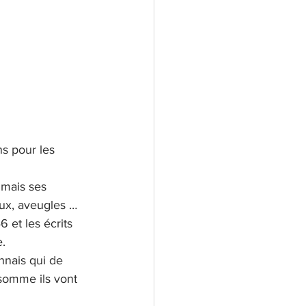
s pour les 
mais ses 
ux, aveugles … 
 et les écrits 
.
nnais qui de 
somme ils vont 