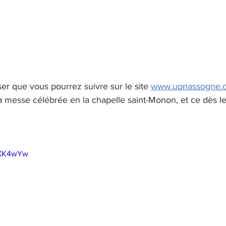
ser que vous pourrez suivre sur le site 
www.upnassogne.
la messe célébrée en la chapelle saint-Monon, et ce dès l
74XK4wYw