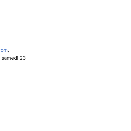
com
, 
e samedi 23 