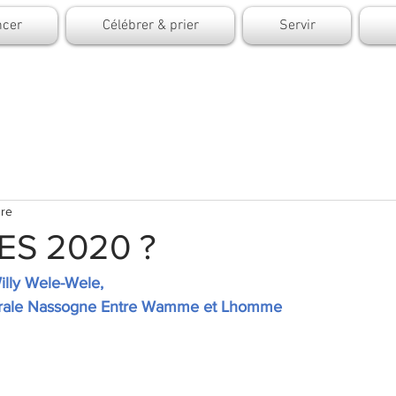
cer
Célébrer & prier
Servir
ure
S 2020 ?
illy Wele-Wele,
torale Nassogne Entre Wamme et Lhomme