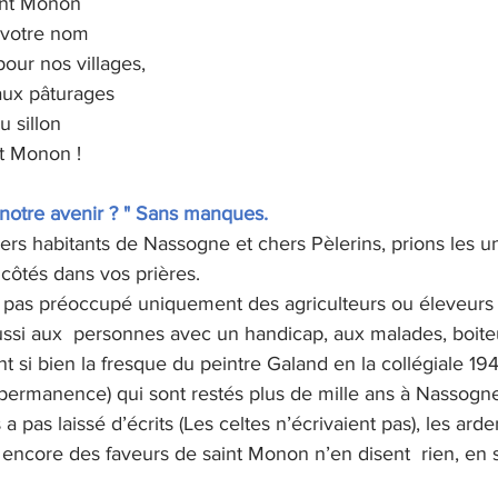
int Monon
 votre nom
our nos villages,
aux pâturages
u sillon
t Monon !
t notre avenir ? " Sans manques.
ers habitants de Nassogne et chers Pèlerins, prions les un
 côtés dans vos prières. 
 pas préoccupé uniquement des agriculteurs ou éleveurs 
aussi aux  personnes avec un handicap, aux malades, boite
i bien la fresque du peintre Galand en la collégiale 1946
permanence) qui sont restés plus de mille ans à Nassogne
 pas laissé d’écrits (Les celtes n’écrivaient pas), les arde
 encore des faveurs de saint Monon n’en disent  rien, en 