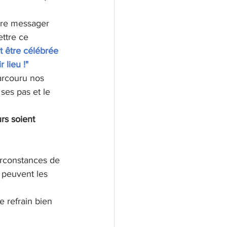
ire messager 
ttre ce 
 être célébrée 
 lieu !"
arcouru nos 
ses pas et le 
rs soient 
circonstances de 
s peuvent les 
e refrain bien 