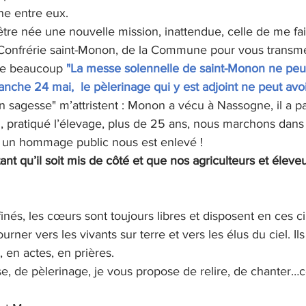
ne entre eux.
être née une nouvelle mission, inattendue, celle de me fa
a Confrérie saint-Monon, de la Commune pour vous transme
te beaucoup 
"La messe solennelle de saint-Monon ne peut
imanche 24 mai,
le pèlerinage qui y est adjoint ne peut avoir
n sagesse" m’attristent : Monon a vécu à Nassogne, il a p
ol, pratiqué l’élevage, plus de 25 ans, nous marchons dans 
e un hommage public nous est enlevé !
ant qu’il soit mis de côté et que nos agriculteurs et éleveu
finés, les cœurs sont toujours libres et disposent en ces 
urner vers les vivants sur terre et vers les élus du ciel. Il
 en actes, en prières.
se, de pèlerinage, je vous propose de relire, de chanter…c