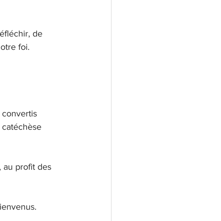
fléchir, de 
tre foi. 
 convertis
 catéchèse 
 au profit des 
bienvenus.