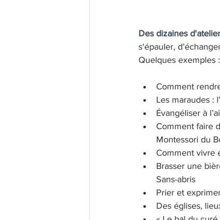
Des dizaines d'atelie
s'épauler, d’échanger
Quelques exemples :
Comment rendre 
Les maraudes : l
Évangéliser à l’
Comment faire d
Montessori du B
Comment vivre en
Brasser une bière
Sans-abris
Prier et exprime
Des églises, lie
« Le bal du curé