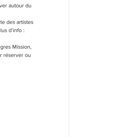
ver autour du 
te des artistes 
us d’info : 
ngres Mission, 
r réserver ou 