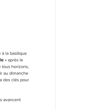
le 
» après le 
 tous horizons, 
oir au dimanche 
ira des clés pour 
es avancent 