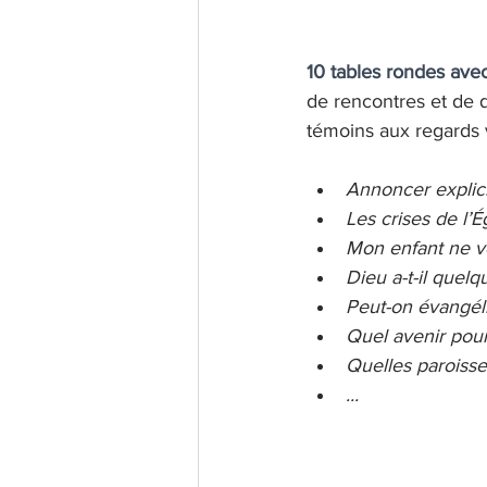
10 tables rondes ave
de rencontres et de d
témoins aux regards
Annoncer explicit
Les crises de l’Ég
Mon enfant ne ve
Dieu a-t-il quelq
Peut-on évangélis
Quel avenir pour
Quelles paroisse
... 