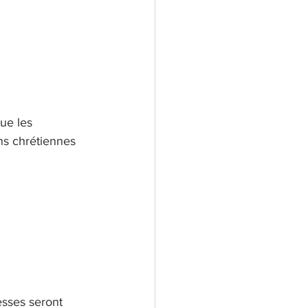
ue les 
ns chrétiennes 
esses seront 