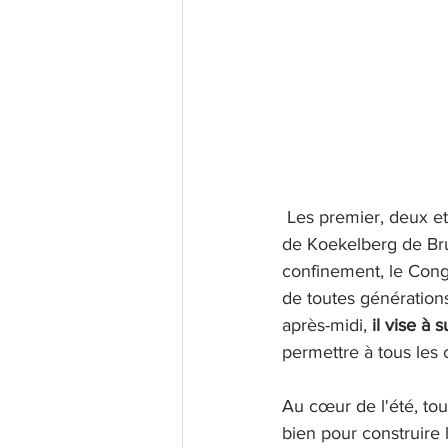
 Les premier, deux et trois octobre prochain, dans moins de deux mois, s'ouvre à la basilique 
de Koekelberg de Bru
confinement, le Cong
de toutes générations
après-midi, 
il vise à 
permettre à tous les c
Au cœur de l'été, to
bien pour construire