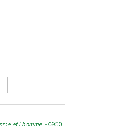
ctualité bien fournie !
amme et Lhomme
-
6950