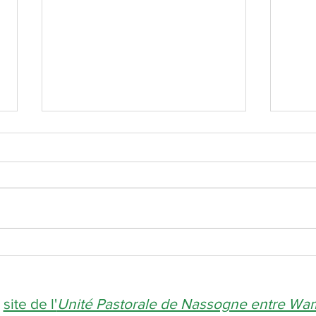
Joyeux Noël !
Une a
e
site de l'
Unité Pastorale de Nassogne entre W