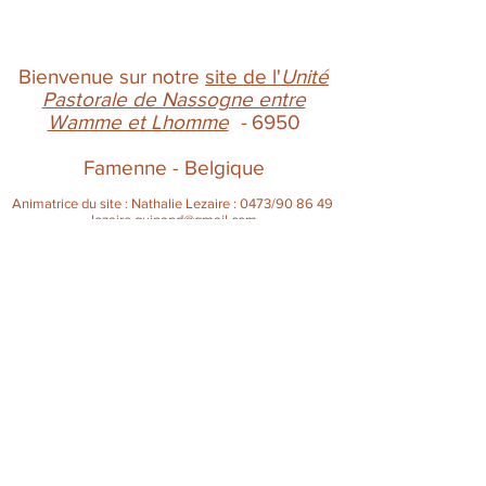
Bienvenue sur notre
site de l'
Unité
Pastorale de Nassogne entre
Wamme et Lhomme
-
6950
Famenne - Belgique
Animatrice du site : Nathalie Lezaire : 0473/90 86 49
lezaire.guinand@gmail.com
Vos commentaires, suggestions,
informations et collaboration sont
les bienvenus