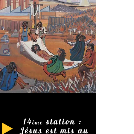
14
station :
ème
Jésus est mis au