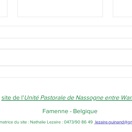
Joyeux Noël !
Une a
e
site de l'
Unité Pastorale de Nassogne entre W
Famenne - Belgique
matrice du site : Nathalie Lezaire : 0473/90 86 49
lezaire.guinand@g