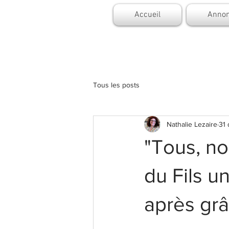
Accueil
Annon
Tous les posts
Nathalie Lezaire
31
"Tous, no
du Fils u
après grâ