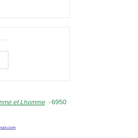
ctualité bien fournie !
amme et Lhomme
-
6950
mail.com