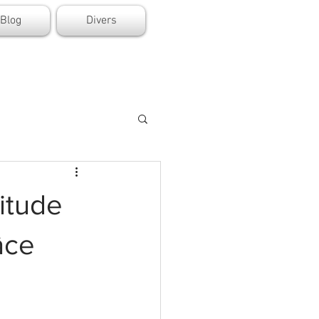
Blog
Divers
nitude
âce