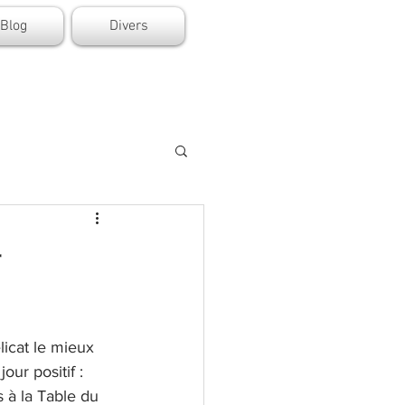
Blog
Divers
r
icat le mieux 
ur positif : 
 à la Table du 