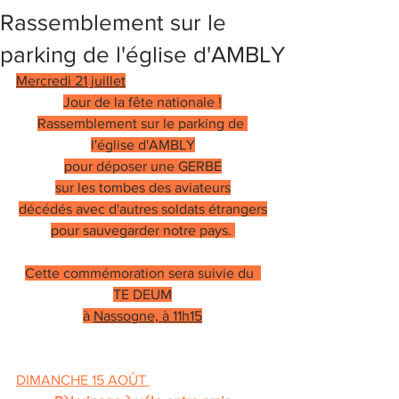
Rassemblement sur le
parking de l'église d'AMBLY
Mercredi 21 juillet
Jour de la fête nationale !
Rassemblement sur le parking de 
l'église d'AMBLY
pour déposer une GERBE
sur les tombes des aviateurs
décédés avec d'autres soldats étrangers
pour sauvegarder notre pays. 
Cette commémoration sera suivie du  
TE DEUM
à 
Nassogne, à 11h15
DIMANCHE 15 AOÛT 