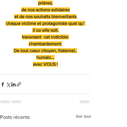
prières,
de nos actions solidaires
et de nos souhaits bienveillants
chaque victime et protagoniste quel qu' 
il ou elle
 soit,
traversant  cet indicible 
chambardement.
De tout cœur citoyen, fraternel, 
humain...
avec VOUS !
Voir tout
Posts récents