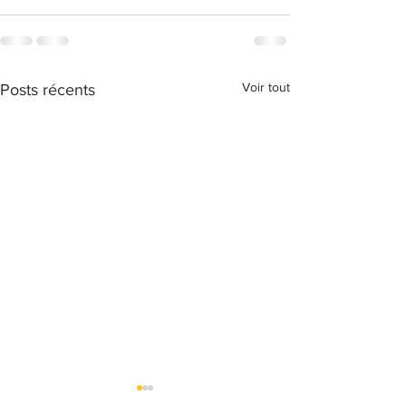
Voir tout
Posts récents
Messe de rentré