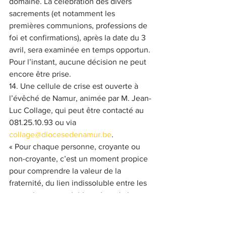
domaine. La célébration des divers 
sacrements (et notamment les 
premières communions, professions de 
foi et confirmations), après la date du 3 
avril, sera examinée en temps opportun. 
Pour l’instant, aucune décision ne peut 
encore être prise.
14. Une cellule de crise est ouverte à 
l’évêché de Namur, animée par M. Jean-
Luc Collage, qui peut être contacté au 
081.25.10.93 ou via 
collage@diocesedenamur.be
.
« Pour chaque personne, croyante ou 
non-croyante, c’est un moment propice 
pour comprendre la valeur de la 
fraternité, du lien indissoluble entre les 
uns et les autres. (…) La valeur de la 
solidarité doit également être incarnée. 
Nous pensons au voisin, au collègue de 