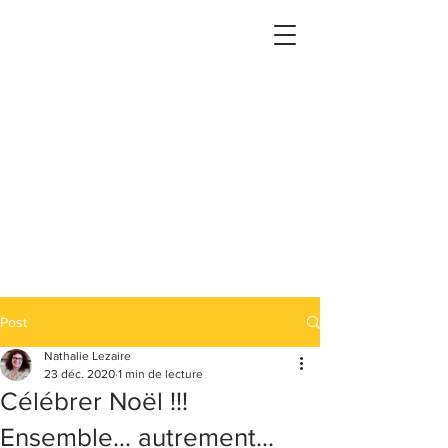
Post
Nathalie Lezaire
23 déc. 2020
1 min de lecture
Célébrer Noël !!!
Ensemble... autrement...